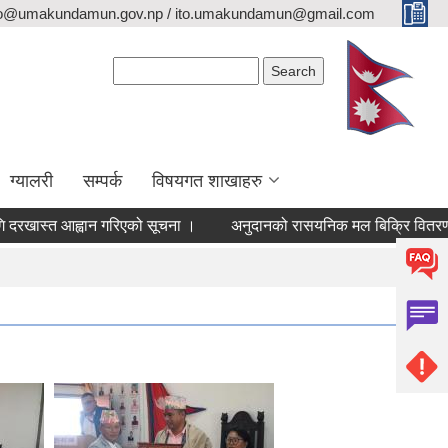
fo@umakundamun.gov.np / ito.umakundamun@gmail.com
Search form
Search
ग्यालरी
सम्पर्क
विषयगत शाखाहरु
ास्त आह्वान गरिएको सूचना ।
अनुदानको रासयनिक मल बिक्रि वितरण गर्न सूच