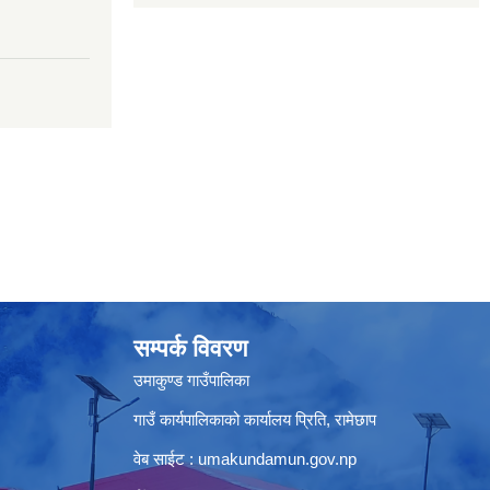
सम्पर्क विवरण
उमाकुण्ड गाउँपालिका
गाउँ कार्यपालिकाको कार्यालय प्रिति, रामेछाप
वेब साईट : umakundamun.gov.np