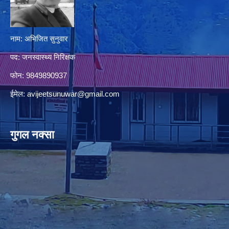
नाम: अभिजित सुनुवार
पद: जनस्वास्थ्य निरिक्षक
फोन: 9849890937
ईमेल:
avijeetsunuwar@gmail.com
गुगल नक्सा