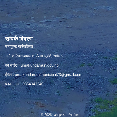
premium bootstrap themes
सम्पर्क विवरण
उमाकुण्ड गाउँपालिका
गाउँ कार्यपालिकाको कार्यालय प्रिति, रामेछाप
वेब साईट : umakundamun.gov.np
ईमेल :
umakundaruralmunicipal73@gmail.com
फोन नम्बर: 9854043240
© 2026 उमाकुण्ड गाउँपालिका