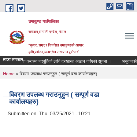
Skip to main content
उमाकुण्ड गाउँपालिका
रामेछाप,बागमती प्रदेश, नेपाल
"सुन्दर, समृद् र विकशित उमाकुण्डको आधार
कृषि,पर्यटन,जलश्रोत र सम्पन्न पूर्वाधार"
ताजा समाचार
सेवा करारमा पदपूर्तिको लागि दरखास्त आह्वान गरिएको सूचना ।
अनुदानको रासयनिक
You are here
Home
» विवरण उपलब्ध गराउनुहुन ( सम्पूर्ण वडा कार्यालयहरु)
विवरण उपलब्ध गराउनुहुन ( सम्पूर्ण वडा
कार्यालयहरु)
Submitted on:
Thu, 03/25/2021 - 10:21