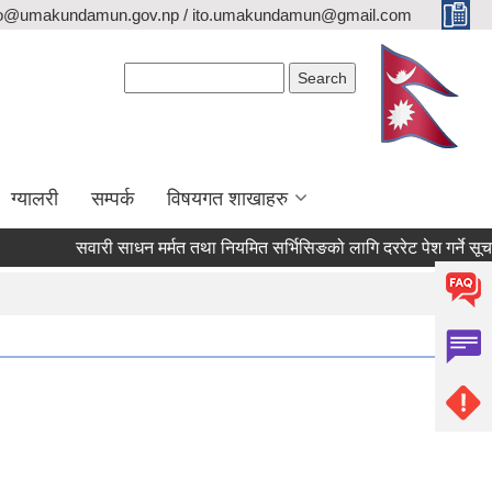
fo@umakundamun.gov.np / ito.umakundamun@gmail.com
Search form
Search
ग्यालरी
सम्पर्क
विषयगत शाखाहरु
सवारी साधन मर्मत तथा नियमित सर्भिसिङको लागि दररेट पेश गर्ने सूचना ।