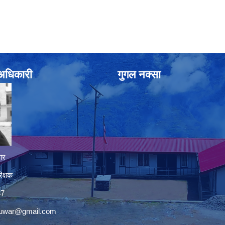
े अधिकारी
गुगल नक्सा
ार
िक्षक
37
nuwar@gmail.com
premium bootstrap themes