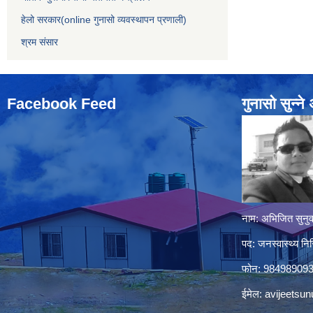
हेलो सरकार(online गुनासो व्यवस्थापन प्रणाली)
श्रम संसार
Facebook Feed
गुनासो सुन्‍न
नाम: अभिजित सुनुव
पद: जनस्वास्थ्य निर
फोन: 98498909
ईमेल:
avijeetsu