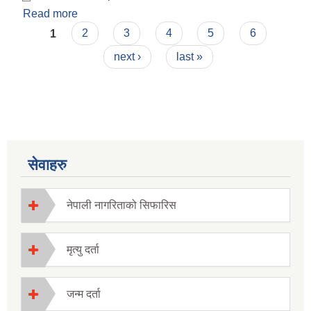
Read more
about आर्थिक ऐन २०८१
Pages
1
2
3
4
5
6
next ›
last »
सेवाहरु
नेपाली नागरिताको सिफारिस
मृत्यु दर्ता
जन्म दर्ता