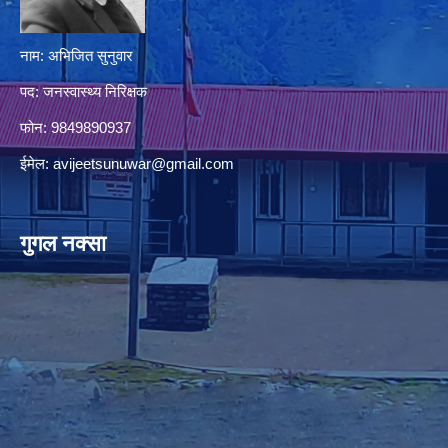
नाम: अभिजित सुनुवार
पद: जनस्वास्थ्य निरिक्षक
फोन: 9849890937
ईमेल:
avijeetsunuwar@gmail.com
गुगल नक्सा