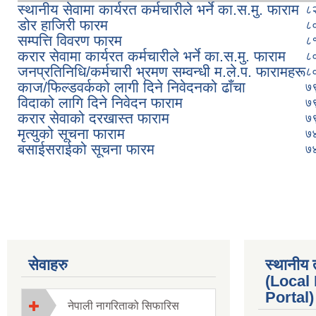
स्थानीय सेवामा कार्यरत कर्मचारीले भर्ने का.स.मु. फाराम
८
डोर हाजिरी फारम
८
सम्पत्ति विवरण फारम
८
करार सेवामा कार्यरत कर्मचारीले भर्ने का.स.मु. फाराम
८
जनप्रतिनिधि/कर्मचारी भ्रमण सम्वन्धी म.ले.प. फारामहरू
८
काज/फिल्डवर्कको लागी दिने निवेदनको ढाँचा
७
विदाको लागि दिने निवेदन फाराम
७
करार सेवाको दरखास्त फाराम
७
मृत्युको सूचना फाराम
७
बसाईसराईको सूचना फारम
७
Pages
सेवाहरु
स्थानीय 
(Local
Portal) 
नेपाली नागरिताको सिफारिस