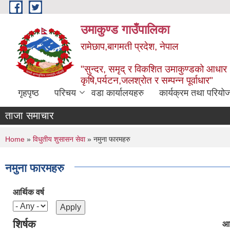
Skip to main content
उमाकुण्ड गाउँपालिका
रामेछाप,बागमती प्रदेश, नेपाल
"सुन्दर, समृद् र विकशित उमाकुण्डको आधार
कृषि,पर्यटन,जलश्रोत र सम्पन्न पूर्वाधार"
गृहपृष्ठ
परिचय
वडा कार्यालयहरु
कार्यक्रम तथा परियो
ताजा समाचार
You are here
Home
»
विधुतीय शुसासन सेवा
» नमुना फारमहरु
नमुना फारमहरु
आर्थिक वर्ष
शिर्षक
आर