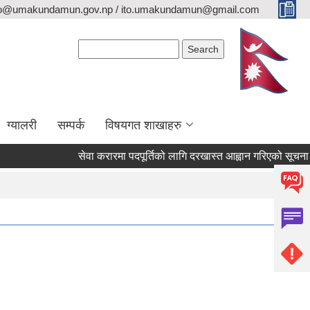
fo@umakundamun.gov.np / ito.umakundamun@gmail.com
Search form
Search
ग्यालरी
सम्पर्क
विषयगत शाखाहरु
सेवा करारमा पदपूर्तिको लागि दरखास्त आह्वान गरिएको सूचना ।