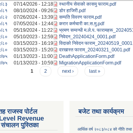
२/८३
07/14/2026 - 12:18
स्थानीय सेवाको कासमु फाराम.pdf
०/८१
08/10/2024 - 09:26
डोर हाजिरी.pdf
१/८२
07/26/2024 - 13:39
सम्पति विवरण फाराम.pdf
०/८१
07/05/2024 - 12:44
करार कर्मचारी का.स.मु.pdf
०/८१
05/19/2024 - 11:22
भ्रमण सम्वन्धी म.ले.प. फारामहरू_2024
९/८०
05/10/2023 - 12:59
निवेदन_20240424_0001.pdf
९/८०
03/15/2023 - 16:19
विदाको निवेदन फाराम_20240519_0001
९/८०
03/15/2023 - 15:20
दरखास्त फाराम_20240321_0001.pdf
४/७५
01/13/2023 - 11:00
DeathApplicationForm.pdf
४/७५
01/13/2023 - 10:59
MigrationApplicationForm.pdf
1
2
next ›
last »
तह राजस्व पोर्टल
बजेट तथा कार्यक्रम
 Level Revenue
संचालन पुस्तिका
आर्थिक वर्ष २०८३/०८४ को नीति तथा क