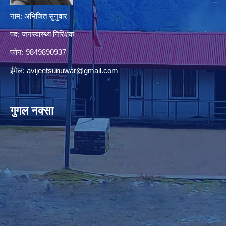
नाम: अभिजित सुनुवार
पद: जनस्वास्थ्य निरिक्षक
फोन: 9849890937
ईमेल:
avijeetsunuwar@gmail.com
गुगल नक्सा