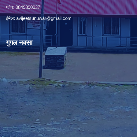
फोन: 9849890937
ईमेल:
avijeetsunuwar@gmail.com
गुगल नक्सा
premium bootstrap themes