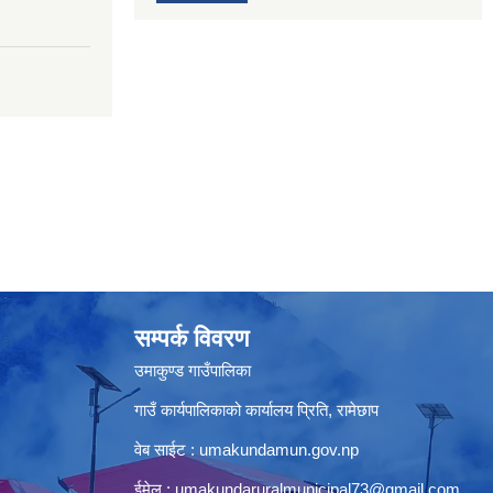
सम्पर्क विवरण
उमाकुण्ड गाउँपालिका
गाउँ कार्यपालिकाको कार्यालय प्रिति, रामेछाप
वेब साईट : umakundamun.gov.np
ईमेल :
umakundaruralmunicipal73@gmail.com