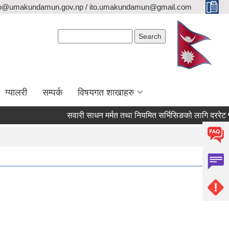
fo@umakundamun.gov.np / ito.umakundamun@gmail.com
Search form
Search
ग्यालरी
सम्पर्क
विषयगत शाखाहरु
सवारी साधन मर्मत तथा नियमित सर्भिसिङको लागि दररेट पेश गर्