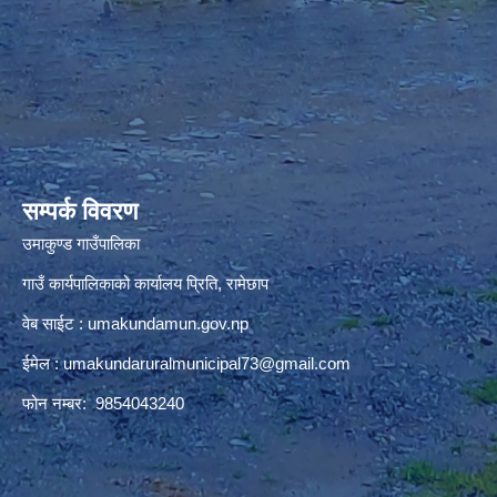
premium bootstrap themes
सम्पर्क विवरण
उमाकुण्ड गाउँपालिका
गाउँ कार्यपालिकाको कार्यालय प्रिति, रामेछाप
वेब साईट : umakundamun.gov.np
ईमेल :
umakundaruralmunicipal73@gmail.com
फोन नम्बर: 9854043240