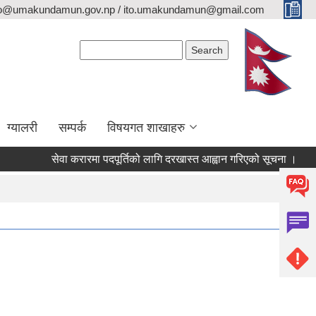
fo@umakundamun.gov.np / ito.umakundamun@gmail.com
Search form
Search
ग्यालरी
सम्पर्क
विषयगत शाखाहरु
सेवा करारमा पदपूर्तिको लागि दरखास्त आह्वान गरिएको सूचना ।
अनुदा