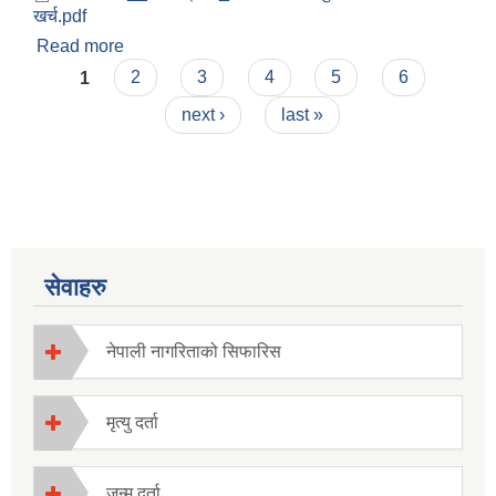
खर्च.pdf
Read more
about चाैमासिक चालु तथा पुजीगत खर्च 2075.76
Pages
1
2
3
4
5
6
next ›
last »
सेवाहरु
नेपाली नागरिताको सिफारिस
मृत्यु दर्ता
जन्म दर्ता