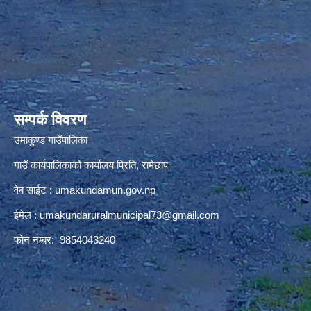
premium bootstrap themes
सम्पर्क विवरण
उमाकुण्ड गाउँपालिका
गाउँ कार्यपालिकाको कार्यालय प्रिति, रामेछाप
वेब साईट : umakundamun.gov.np
ईमेल :
umakundaruralmunicipal73@gmail.com
फोन नम्बर: 9854043240