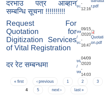
/
dahatta
दरभाउ पत्र आब्हान
-
७८
r.pdf
12:16
सम्बन्धि सूचना !!!!!!!!!!
Request For
09/15
Quotation for
७७
/2020
/
Quotati
Digitization Services
-
७८
on.pdf
16:47
of Vital Registration
04/09
७६
दर रेट सम्बन्धमा
/2020
/
-
७७
14:03
Pages
« first
‹ previous
1
2
3
4
5
next ›
last »