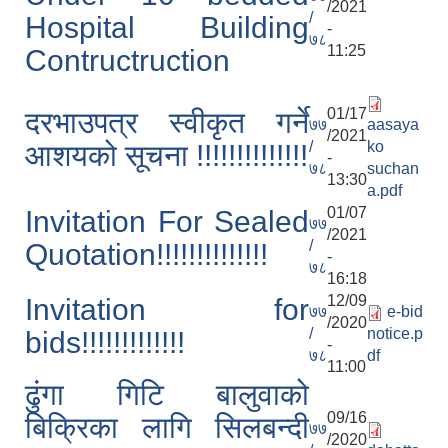
/2021
/
Hospital Building
-
७८
11:25
Contructruction
01/17
दरभाउपत्र स्वीकृत गर्ने
७७
aasaya
/2021
/
ko
आशयको सूचना !!!!!!!!!!!!!!
-
७८
suchan
13:30
a.pdf
01/07
Invitation For Sealed
७७
/2021
/
Quotation!!!!!!!!!!!!!!
-
७८
16:18
12/09
Invitation for
७७
e-bid
/2020
/
notice.p
bids!!!!!!!!!!!!!
-
७८
df
11:00
ढुंगा गिटि बालुवाको
09/16
बिक्रिका लागि सिलबन्दी
७७
/2020