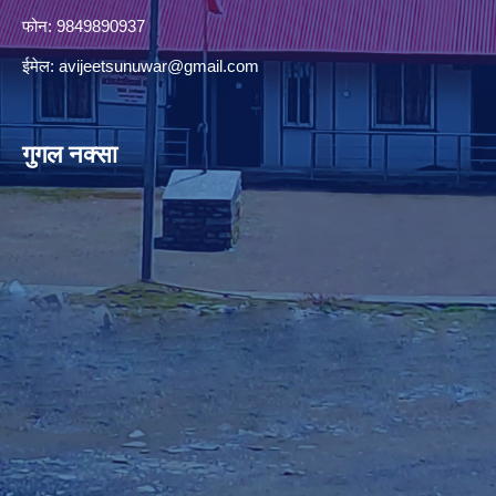
फोन: 9849890937
ईमेल:
avijeetsunuwar@gmail.com
गुगल नक्सा
premium bootstrap themes