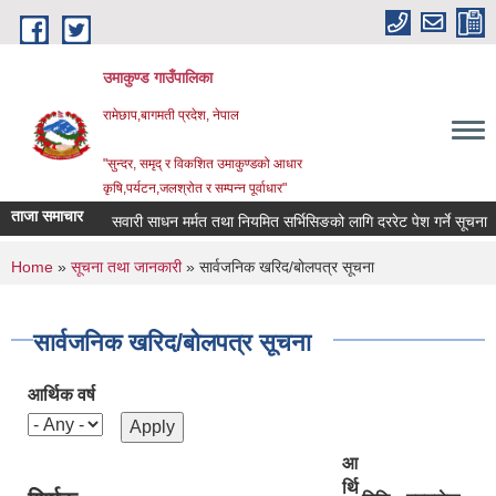
Skip to main content
उमाकुण्ड गाउँपालिका
रामेछाप,बागमती प्रदेश, नेपाल
"सुन्दर, समृद् र विकशित उमाकुण्डको आधार
कृषि,पर्यटन,जलश्रोत र सम्पन्न पूर्वाधार"
ताजा समाचार
सवारी साधन मर्मत तथा नियमित सर्भिसिङको लागि दररेट पेश गर्ने सूचना ।
You are here
Home
»
सूचना तथा जानकारी
» सार्वजनिक खरिद/बोलपत्र सूचना
सार्वजनिक खरिद/बोलपत्र सूचना
आर्थिक वर्ष
आ
र्थि