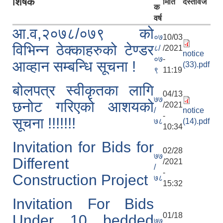
शिर्षक
मिति
दस्तावेज
क
वर्ष
आ.व,२०७८/०७९ को
०७
10/03
विभिन्न ठेक्काहरुको टेण्डर
८/
/2021
notice
०७
-
आव्हान सम्बन्धि सूचना !
(33).pdf
९
11:19
बोलपत्र स्वीकृतका लागि
04/13
७७
छनोट गरिएको आशयको
/2021
/
notice
-
सूचना !!!!!!!
७८
(14).pdf
10:34
Invitation for Bids for
02/28
७७
Different
/2021
/
-
Construction Project
७८
15:32
Invitation For Bids
01/18
Under 10 bedded
७७