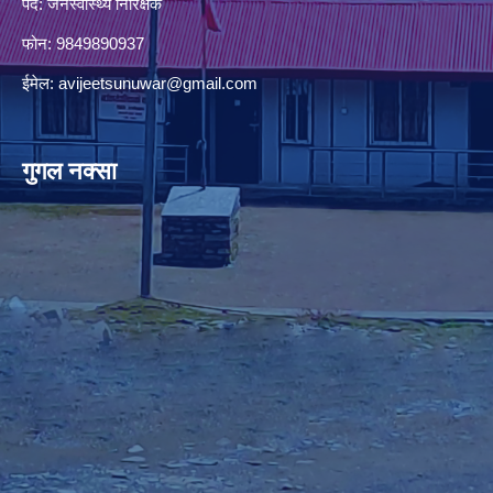
पद: जनस्वास्थ्य निरिक्षक
फोन: 9849890937
ईमेल:
avijeetsunuwar@gmail.com
गुगल नक्सा
premium bootstrap themes