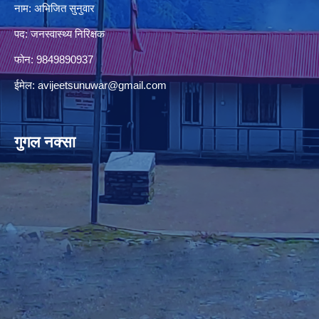
नाम: अभिजित सुनुवार
पद: जनस्वास्थ्य निरिक्षक
फोन: 9849890937
ईमेल:
avijeetsunuwar@gmail.com
गुगल नक्सा