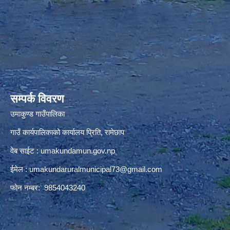
premium bootstrap themes
सम्पर्क विवरण
उमाकुण्ड गाउँपालिका
गाउँ कार्यपालिकाको कार्यालय प्रिति, रामेछाप
वेब साईट : umakundamun.gov.np
ईमेल :
umakundaruralmunicipal73@gmail.com
फोन नम्बर: 9854043240