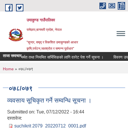
Skip to main content
उमाकुण्ड गाउँपालिका
रामेछाप,बागमती प्रदेश, नेपाल
"सुन्दर, समृद् र विकशित उमाकुण्डको आधार
कृषि,पर्यटन,जलश्रोत र सम्पन्न पूर्वाधार"
ताजा समाचार
ी साधन मर्मत तथा नियमित सर्भिसिङको लागि दररेट पेश गर्ने सूचना ।
विवरण उपलब्ध गरा
You are here
Home
» ०७८/०७९
०७८/०७९
व्यवसाय सूचिकृत गर्ने सम्वन्धि सूचना ।
Submitted on:
Tue, 07/12/2022 - 16:44
दस्तावेज:
suchikrit 2079_20220712_0001.pdf