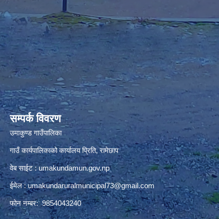
premium bootstrap themes
सम्पर्क विवरण
उमाकुण्ड गाउँपालिका
गाउँ कार्यपालिकाको कार्यालय प्रिति, रामेछाप
वेब साईट : umakundamun.gov.np
ईमेल :
umakundaruralmunicipal73@gmail.com
फोन नम्बर: 9854043240