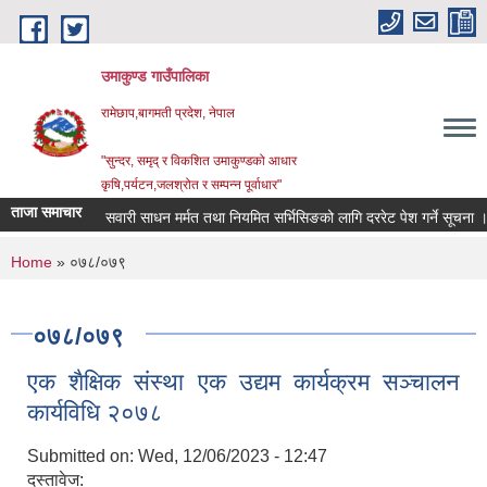
Skip to main content
उमाकुण्ड गाउँपालिका
रामेछाप,बागमती प्रदेश, नेपाल
"सुन्दर, समृद् र विकशित उमाकुण्डको आधार
कृषि,पर्यटन,जलश्रोत र सम्पन्न पूर्वाधार"
ताजा समाचार
सवारी साधन मर्मत तथा नियमित सर्भिसिङको लागि दररेट पेश गर्ने सूचना ।
You are here
Home
» ०७८/०७९
०७८/०७९
एक शैक्षिक संस्था एक उद्यम कार्यक्रम सञ्चालन
कार्यविधि २०७८
Submitted on:
Wed, 12/06/2023 - 12:47
दस्तावेज: