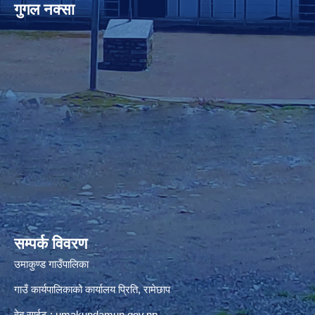
गुगल नक्सा
premium bootstrap themes
सम्पर्क विवरण
उमाकुण्ड गाउँपालिका
गाउँ कार्यपालिकाको कार्यालय प्रिति, रामेछाप
वेब साईट : umakundamun.gov.np