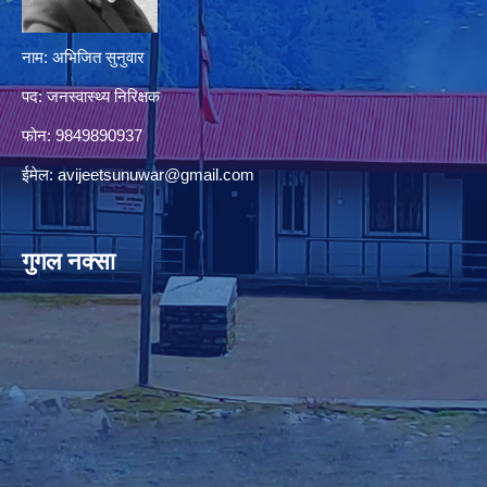
नाम: अभिजित सुनुवार
पद: जनस्वास्थ्य निरिक्षक
फोन: 9849890937
ईमेल:
avijeetsunuwar@gmail.com
गुगल नक्सा