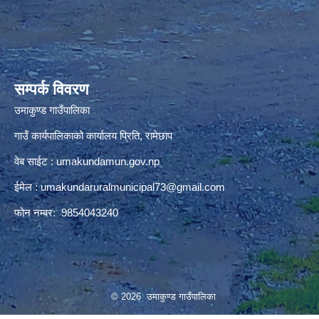
premium bootstrap themes
सम्पर्क विवरण
उमाकुण्ड गाउँपालिका
गाउँ कार्यपालिकाको कार्यालय प्रिति, रामेछाप
वेब साईट : umakundamun.gov.np
ईमेल :
umakundaruralmunicipal73@gmail.com
फोन नम्बर: 9854043240
© 2026 उमाकुण्ड गाउँपालिका