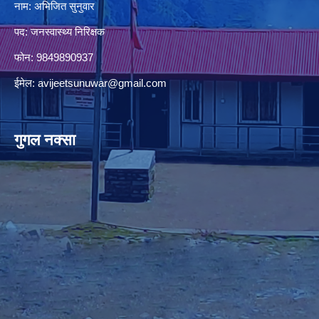
नाम: अभिजित सुनुवार
पद: जनस्वास्थ्य निरिक्षक
फोन: 9849890937
ईमेल:
avijeetsunuwar@gmail.com
गुगल नक्सा