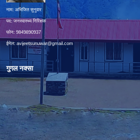
नाम: अभिजित सुनुवार
पद: जनस्वास्थ्य निरिक्षक
फोन: 9849890937
ईमेल:
avijeetsunuwar@gmail.com
गुगल नक्सा