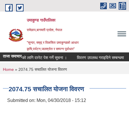
Skip to main content
उमाकुण्ड गाउँपालिका
रामेछाप,बागमती प्रदेश, नेपाल
"सुन्दर, समृद् र विकशित उमाकुण्डको आधार
कृषि,पर्यटन,जलश्रोत र सम्पन्न पूर्वाधार"
ताजा समाचार
्भिसिङको लागि दररेट पेश गर्ने सूचना ।
विवरण उपलब्ध गराइदिने सम्बन्धमा
आर्थ
You are here
Home
» 2074.75 स‌चालित योजना विवरण
2074.75 स‌चालित योजना विवरण
Submitted on:
Mon, 04/30/2018 - 15:12