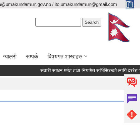
fo@umakundamun.gov.np / ito.umakundamun@gmail.com
Search form
Search
ग्यालरी
सम्पर्क
विषयगत शाखाहरु
सवारी साधन मर्मत तथा नियमित सर्भिसिङको लागि दररेट पेश गर्न