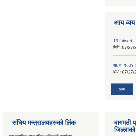
premium boo
आय व्यय
13 fatwari
मिति:
07/27/
आ‍. व. २०७४।
मिति:
07/27/
अन्य
संघिय मन्त्र‍ालयहरुको लिंक
बागमती प
जिल्लाको 