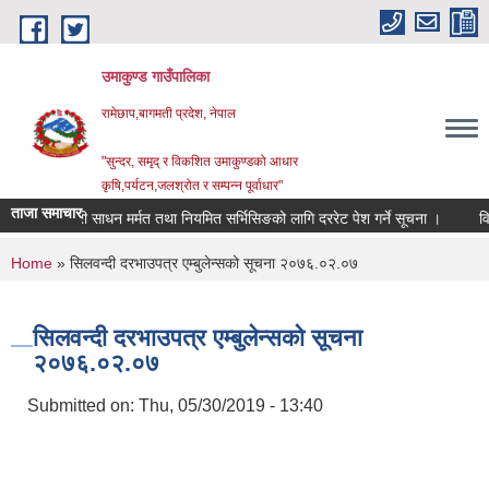
Skip to main content
उमाकुण्ड गाउँपालिका
रामेछाप,बागमती प्रदेश, नेपाल
"सुन्दर, समृद् र विकशित उमाकुण्डको आधार
कृषि,पर्यटन,जलश्रोत र सम्पन्न पूर्वाधार"
ताजा समाचार
सवारी साधन मर्मत तथा नियमित सर्भिसिङको लागि दररेट पेश गर्ने सूचना ।
विवरण उप
You are here
Home
» सिलवन्दी दरभाउपत्र एम्बुलेन्सको सूचना २०७६.०२‍.०७
सिलवन्दी दरभाउपत्र एम्बुलेन्सको सूचना
२०७६.०२‍.०७
Submitted on:
Thu, 05/30/2019 - 13:40