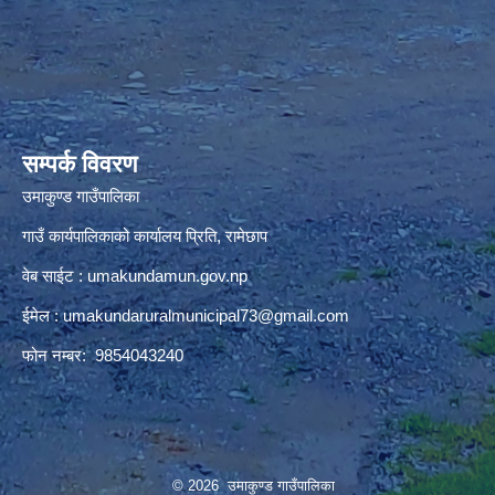
premium bootstrap themes
सम्पर्क विवरण
उमाकुण्ड गाउँपालिका
गाउँ कार्यपालिकाको कार्यालय प्रिति, रामेछाप
वेब साईट : umakundamun.gov.np
ईमेल :
umakundaruralmunicipal73@gmail.com
फोन नम्बर: 9854043240
© 2026 उमाकुण्ड गाउँपालिका