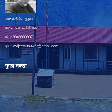
नाम: अभिजित सुनुवार
पद: जनस्वास्थ्य निरिक्षक
फोन: 9849890937
ईमेल:
avijeetsunuwar@gmail.com
गुगल नक्सा