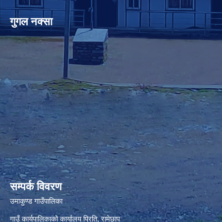
गुगल नक्सा
premium bootstrap themes
सम्पर्क विवरण
उमाकुण्ड गाउँपालिका
गाउँ कार्यपालिकाको कार्यालय प्रिति, रामेछाप