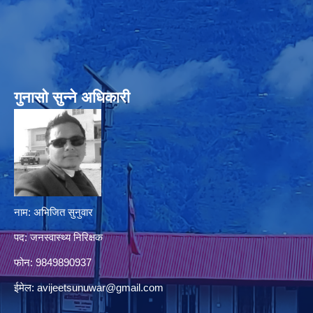
गुनासो सुन्‍ने अधिकारी
नाम: अभिजित सुनुवार
पद: जनस्वास्थ्य निरिक्षक
फोन: 9849890937
ईमेल:
avijeetsunuwar@gmail.com