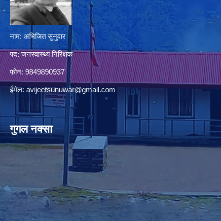
नाम: अभिजित सुनुवार
पद: जनस्वास्थ्य निरिक्षक
फोन: 9849890937
ईमेल:
avijeetsunuwar@gmail.com
गुगल नक्सा