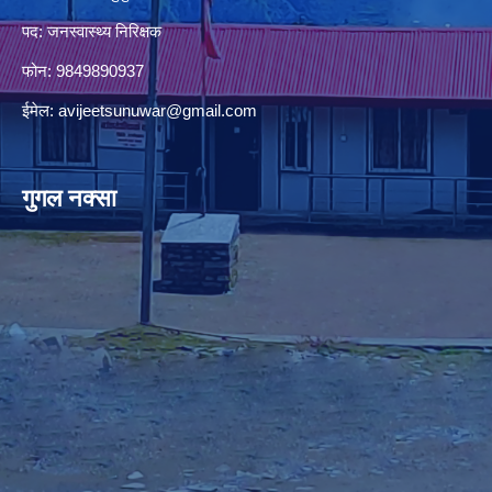
पद: जनस्वास्थ्य निरिक्षक
फोन: 9849890937
ईमेल:
avijeetsunuwar@gmail.com
गुगल नक्सा