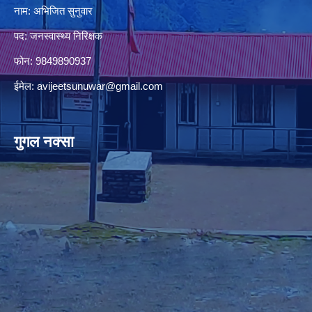
नाम: अभिजित सुनुवार
पद: जनस्वास्थ्य निरिक्षक
फोन: 9849890937
ईमेल:
avijeetsunuwar@gmail.com
गुगल नक्सा