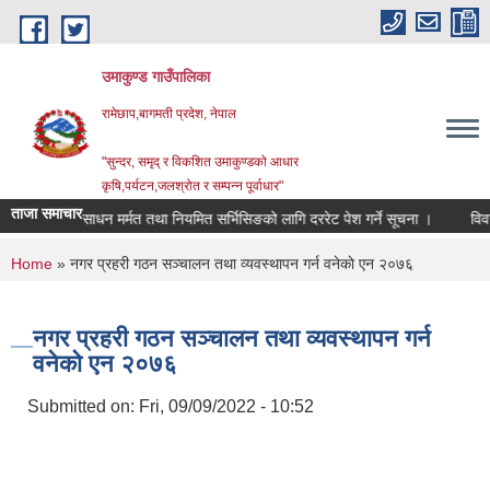
Skip to main content
उमाकुण्ड गाउँपालिका
रामेछाप,बागमती प्रदेश, नेपाल
"सुन्दर, समृद् र विकशित उमाकुण्डको आधार
कृषि,पर्यटन,जलश्रोत र सम्पन्न पूर्वाधार"
ताजा समाचार
सवारी साधन मर्मत तथा नियमित सर्भिसिङको लागि दररेट पेश गर्ने सूचना ।
विवरण उपलब
You are here
Home
» नगर प्रहरी गठन सञ्चालन तथा व्यवस्थापन गर्न वनेकाे एन २०७६
नगर प्रहरी गठन सञ्चालन तथा व्यवस्थापन गर्न
वनेकाे एन २०७६
Submitted on:
Fri, 09/09/2022 - 10:52