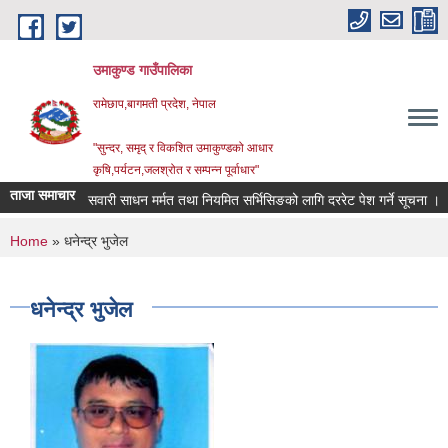
Skip to main content
उमाकुण्ड गाउँपालिका
रामेछाप,बागमती प्रदेश, नेपाल
"सुन्दर, समृद् र विकशित उमाकुण्डको आधार
कृषि,पर्यटन,जलश्रोत र सम्पन्न पूर्वाधार"
ताजा समाचार
सवारी साधन मर्मत तथा नियमित सर्भिसिङको लागि दररेट पेश गर्ने सूचना ।
व
You are here
Home
» धनेन्द्र भुजेल
धनेन्द्र भुजेल