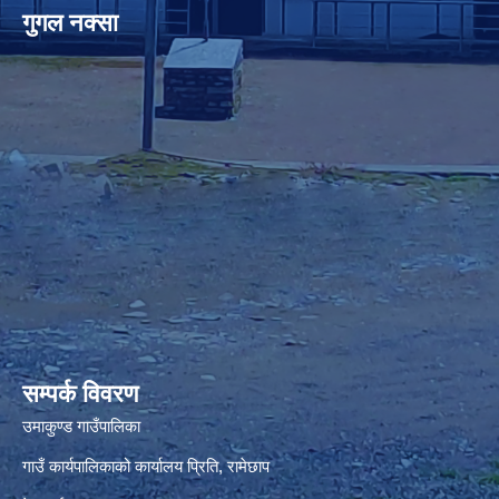
गुगल नक्सा
premium bootstrap themes
सम्पर्क विवरण
उमाकुण्ड गाउँपालिका
गाउँ कार्यपालिकाको कार्यालय प्रिति, रामेछाप