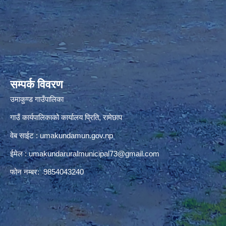
premium bootstrap themes
सम्पर्क विवरण
उमाकुण्ड गाउँपालिका
गाउँ कार्यपालिकाको कार्यालय प्रिति, रामेछाप
वेब साईट : umakundamun.gov.np
ईमेल :
umakundaruralmunicipal73@gmail.com
फोन नम्बर: 9854043240