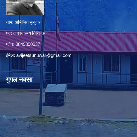
नाम: अभिजित सुनुवार
पद: जनस्वास्थ्य निरिक्षक
फोन: 9849890937
ईमेल:
avijeetsunuwar@gmail.com
गुगल नक्सा