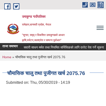
Skip to main content
उमाकुण्ड गाउँपालिका
रामेछाप,बागमती प्रदेश, नेपाल
"सुन्दर, समृद् र विकशित उमाकुण्डको आधार
कृषि,पर्यटन,जलश्रोत र सम्पन्न पूर्वाधार"
ताजा समाचार
सवारी साधन मर्मत तथा नियमित सर्भिसिङको लागि दररेट पेश गर्ने सूचना ।
You are here
Home
» चाैमासिक चालु तथा पुजीगत खर्च 2075.76
चाैमासिक चालु तथा पुजीगत खर्च 2075.76
Submitted on:
Thu, 05/30/2019 - 14:19