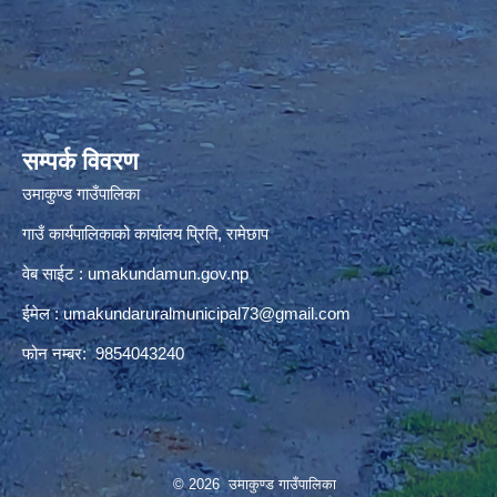
premium bootstrap themes
सम्पर्क विवरण
उमाकुण्ड गाउँपालिका
गाउँ कार्यपालिकाको कार्यालय प्रिति, रामेछाप
वेब साईट : umakundamun.gov.np
ईमेल :
umakundaruralmunicipal73@gmail.com
फोन नम्बर: 9854043240
© 2026 उमाकुण्ड गाउँपालिका