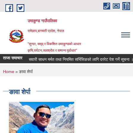
Skip to main content
उमाकुण्ड गाउँपालिका
रामेछाप,बागमती प्रदेश, नेपाल
"सुन्दर, समृद् र विकशित उमाकुण्डको आधार
कृषि,पर्यटन,जलश्रोत र सम्पन्न पूर्वाधार"
ताजा समाचार
सवारी साधन मर्मत तथा नियमित सर्भिसिङको लागि दररेट पेश गर्ने सूचना ।
You are here
Home
» ङावा शेर्पा
ङावा शेर्पा