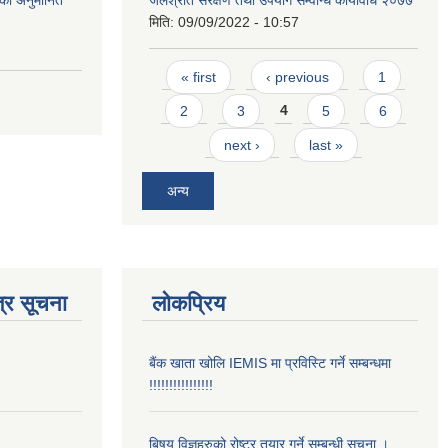
को अनुमानित
जलश्राेत संरक्षण तथा उपयाेग सम्वन्धि कार्यविधि २०७७
मिति:
09/09/2022 - 10:57
Pages
« first
‹ previous
1
2
3
4
5
6
next ›
last »
अन्य
्र सूचना
लोकप्रिय
बैंक खाता खोलि IEMIS मा प्रविस्टि गर्ने सम्बन्धमा
!!!!!!!!!!!!!!!!
बिषय विज्ञहरुको रोष्टर तयार गर्ने सम्बन्धी सूचना ।