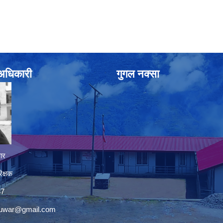
े अधिकारी
गुगल नक्सा
ार
िक्षक
37
nuwar@gmail.com
premium bootstrap themes