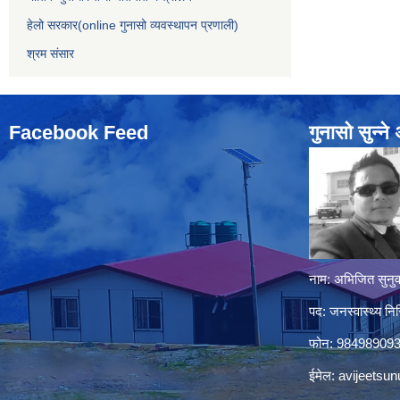
हेलो सरकार(online गुनासो व्यवस्थापन प्रणाली)
श्रम संसार
Facebook Feed
गुनासो सुन्‍न
नाम: अभिजित सुनुव
पद: जनस्वास्थ्य निर
फोन: 98498909
ईमेल:
avijeetsu