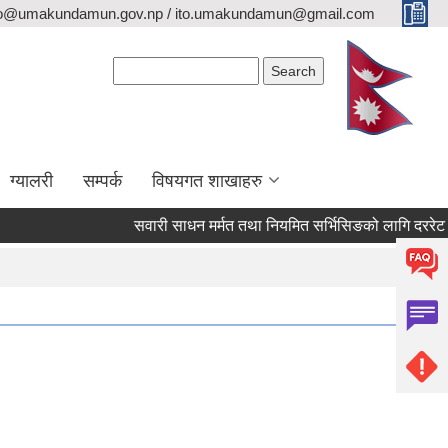
fo@umakundamun.gov.np / ito.umakundamun@gmail.com
Search form
Search
ग्यालरी
सम्पर्क
विषयगत शाखाहरु
सवारी साधन मर्मत तथा नियमित सर्भिसिङको लागि दररेट पेश गर्