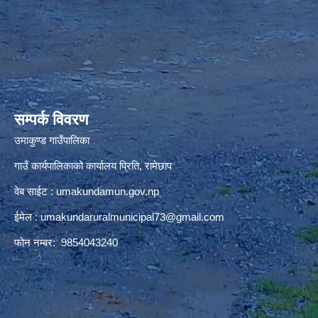
premium bootstrap themes
सम्पर्क विवरण
उमाकुण्ड गाउँपालिका
गाउँ कार्यपालिकाको कार्यालय प्रिति, रामेछाप
वेब साईट : umakundamun.gov.np
ईमेल :
umakundaruralmunicipal73@gmail.com
फोन नम्बर: 9854043240