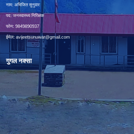
नाम: अभिजित सुनुवार
पद: जनस्वास्थ्य निरिक्षक
फोन: 9849890937
ईमेल:
avijeetsunuwar@gmail.com
गुगल नक्सा