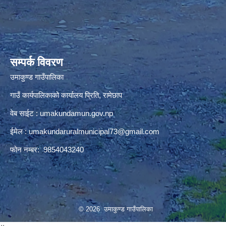
premium bootstrap themes
सम्पर्क विवरण
उमाकुण्ड गाउँपालिका
गाउँ कार्यपालिकाको कार्यालय प्रिति, रामेछाप
वेब साईट : umakundamun.gov.np
ईमेल :
umakundaruralmunicipal73@gmail.com
फोन नम्बर: 9854043240
© 2026 उमाकुण्ड गाउँपालिका