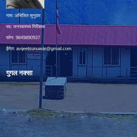
नाम: अभिजित सुनुवार
पद: जनस्वास्थ्य निरिक्षक
फोन: 9849890937
ईमेल:
avijeetsunuwar@gmail.com
गुगल नक्सा