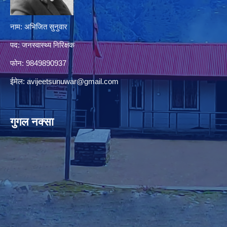
नाम: अभिजित सुनुवार
पद: जनस्वास्थ्य निरिक्षक
फोन: 9849890937
ईमेल:
avijeetsunuwar@gmail.com
गुगल नक्सा