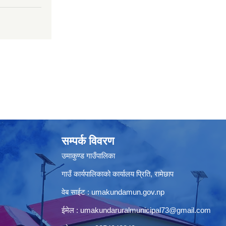
सम्पर्क विवरण
उमाकुण्ड गाउँपालिका
गाउँ कार्यपालिकाको कार्यालय प्रिति, रामेछाप
वेब साईट : umakundamun.gov.np
ईमेल :
umakundaruralmunicipal73@gmail.com