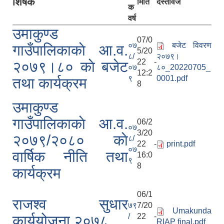
शिर्षक
मिति
दस्तावेज
क
वर्ष
उमाकुण्ड
07/0
०७
बजेट विवरण
गाउँपालिकाकाे आ.व.
5/20
८/
२०७९।
22 -
२०७९।८० काे बजेट
०७
८०_20220705_
12:2
९
0001.pdf
तथा कार्यक्रम
8
उमाकुण्ड
गाउँपालिकाकाे आ.व.
06/2
०७
3/20
२०७९/२०८० काे
८/
22 -
print.pdf
०७
वार्षिक नीति तथा
16:0
९
8
कार्यक्रम
06/1
राजश्व सुधार
७९
7/20
Umakunda
/
22 -
कार्ययोजना २०७८
RIAP final.pdf