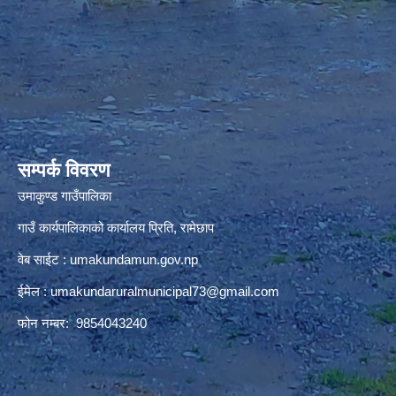
premium bootstrap themes
सम्पर्क विवरण
उमाकुण्ड गाउँपालिका
गाउँ कार्यपालिकाको कार्यालय प्रिति, रामेछाप
वेब साईट : umakundamun.gov.np
ईमेल :
umakundaruralmunicipal73@gmail.com
फोन नम्बर: 9854043240