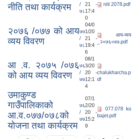
/
21 -
niti 2078.pdf
नीति तथा कार्यक्रम
७८
17:4
0
04/0
२०७६ /०७७ को आय
७७
1/20
आय-व्यय
/
21 -
व्यय विवरण
_२०७६०७७.pdf
७८
19:4
6
08/1
आ .व. २०७५ /०७६
७६
3/20
/
20 -
chalukharcha.p
को आय व्यय विवरण
७७
12:1
df
4
उमाकुण्ड
07/1
गाउँपालिकाको
७६
2/20
077.078 ko
/
20 -
आ.व.०७७/०७८को
bajet.pdf
७७
15:2
योजना तथा कार्यक्रम
9