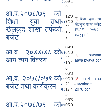
८०
09:1
9
आ.व.२०७८/७९ को
12/0
शिक्षा, युवा तथा
शिक्षा युवा तथा
७९
7/20
खेलकुद शाखा बजेट
/
21 -
खेलकुद शाखा तर्फको
अा.व. २०७८।
८०
16:1
०७९.pdf
बजेट
7
09/0
आ.व . २०७७/७८ को
७९
6/20
barshik
/
21 -
आय व्यय विवरण
aaya byaya.pdf
८०
10:1
8
06/3
आ.व. २०७८/०७९ को
७७
0/20
bajet tatha
/
21 -
karyakram
बजेट तथा कार्यक्रम
७८
17:4
2078.pdf
5
06/3
आ.व.२०७८/७९ को
७७
0/20