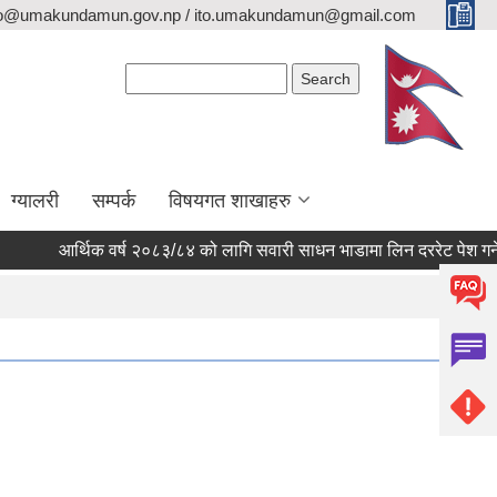
fo@umakundamun.gov.np / ito.umakundamun@gmail.com
Search form
Search
ग्यालरी
सम्पर्क
विषयगत शाखाहरु
आर्थिक वर्ष २०८३/८४ को लागि सवारी साधन भाडामा लिन दररेट पेश गर्ने सम्व