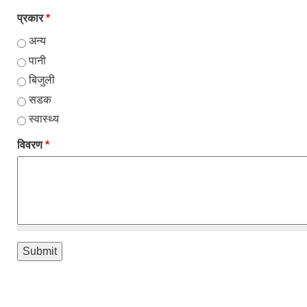
प्रकार
*
अन्य
पानी
बिजुली
सडक
स्वास्थ्य
विवरण
*