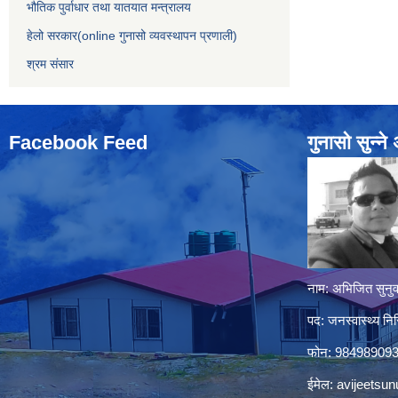
भौतिक पुर्वाधार तथा यातयात मन्त्रालय
हेलो सरकार(online गुनासो व्यवस्थापन प्रणाली)
श्रम संसार
Facebook Feed
गुनासो सुन्‍न
नाम: अभिजित सुनुव
पद: जनस्वास्थ्य निर
फोन: 98498909
ईमेल:
avijeetsu