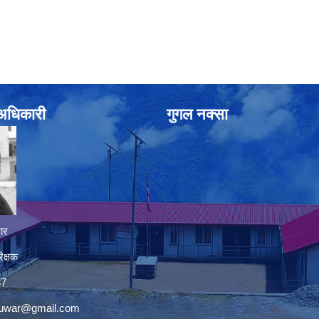
े अधिकारी
गुगल नक्सा
ार
िक्षक
37
nuwar@gmail.com
premium bootstrap themes